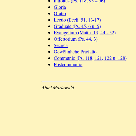
Introitus (Ps. 118, 95 – 96)
Gloria
Oratio
Lectio (Eccli. 51, 13-17)
Graduale (Ps. 45, 6 u. 5)
Evangelium (Matth. 13, 44 - 52)
Offertorium (Ps. 44, 3)
Secreta
Gewöhnliche Præfatio
Communio (Ps. 118, 121, 122 u. 128)
Postcommunio
Abtei Mariawald