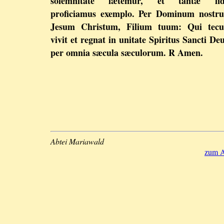
solemnitate lætemur, et tantæ fid
proficiamus exemplo. Per Dominum nostr
Jesum Christum, Filium tuum: Qui tec
vivit et regnat in unitate Spiritus Sancti Deu
per omnia sæcula sæculorum. R Amen.
Abtei Mariawald
zum A