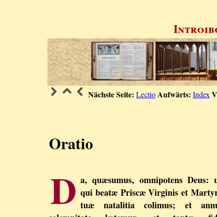
Introib
Nächste Seite:
Aufwärts:
V
Lectio
Index
Oratio
D
a, quæsumus, omnipotens Deus: u
qui beatæ Priscæ Virginis et Martyr
tuæ natalitia colimus; et ann