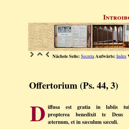
Introib
Nächste Seite:
Aufwärts:
Secreta
Index
Offertorium (Ps. 44, 3)
D
iffusa est gratia in labiis tui
propterea benedixit te Deus 
æternum, et in sæculum sæculi.