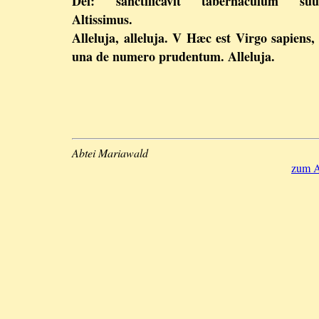
Dei: sanctificavit tabernaculum su
Altissimus.
Alleluja, alleluja. V Hæc est Virgo sapiens, 
una de numero prudentum. Alleluja.
Abtei Mariawald
zum A