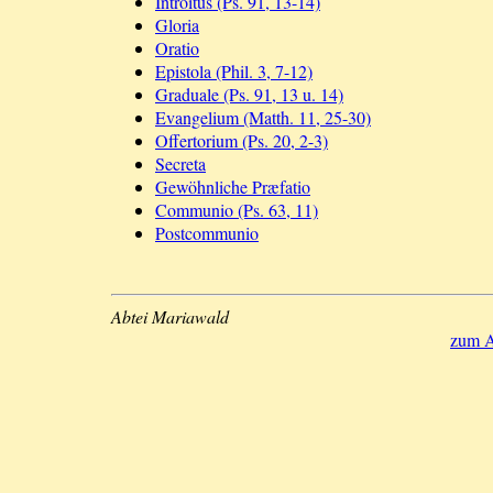
Introitus (Ps. 91, 13-14)
Gloria
Oratio
Epistola (Phil. 3, 7-12)
Graduale (Ps. 91, 13 u. 14)
Evangelium (Matth. 11, 25-30)
Offertorium (Ps. 20, 2-3)
Secreta
Gewöhnliche Præfatio
Communio (Ps. 63, 11)
Postcommunio
Abtei Mariawald
zum A