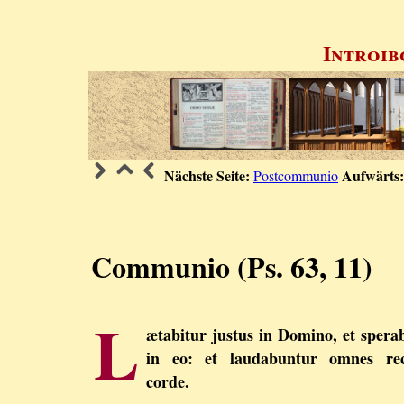
Introib
Nächste Seite:
Aufwärts:
Postcommunio
Communio (Ps. 63, 11)
L
ætabitur justus in Domino, et sperab
in eo: et laudabuntur omnes rec
corde.