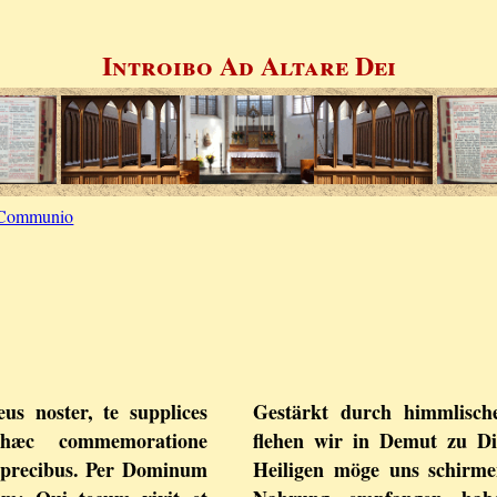
Introibo Ad Altare Dei
Communio
eus noster, te supplices
Gestärkt durch himmlisch
hæc commemoratione
flehen wir in Demut zu Di
 precibus. Per Dominum
Heiligen möge uns schirme