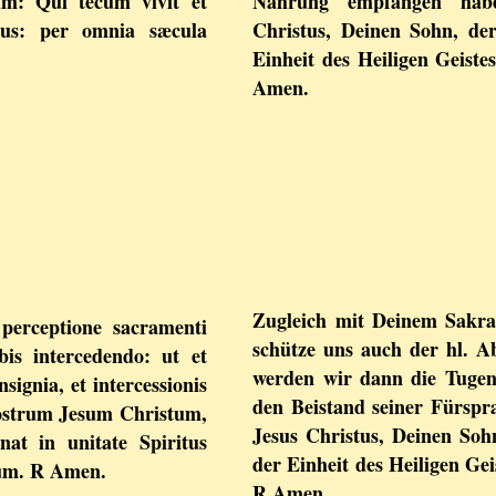
m: Qui tecum vivit et
Nahrung empfangen hab
Deus: per omnia sæcula
Christus, Deinen Sohn, der
Einheit des Heiligen Geiste
Amen.
Zugleich mit Deinem Sakra
perceptione sacramenti
schütze uns auch der hl. A
is intercedendo: ut et
werden wir dann die Tuge
signia, et intercessionis
den Beistand seiner Fürspr
ostrum Jesum Christum,
Jesus Christus, Deinen Soh
at in unitate Spiritus
der Einheit des Heiligen Gei
rum. R Amen.
R Amen.