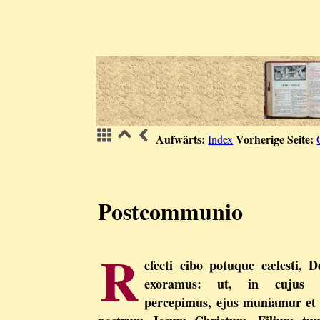
Aufwärts:
Vorherige Seite:
Index
Postcommunio
R
efecti cibo potuque cælesti, D
exoramus: ut, in cujus 
percepimus, ejus muniamur et