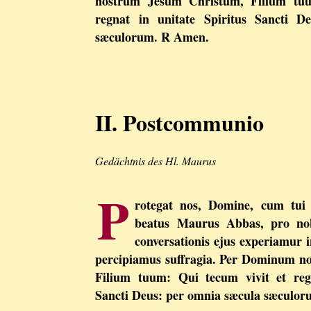
nostrum Jesum Christum, Filium tuu
regnat in unitate Spiritus Sancti 
sæculorum. R Amen.
II. Postcommunio
Gedächtnis des Hl. Maurus
P
rotegat nos, Domine, cum tui 
beatus Maurus Abbas, pro nob
conversationis ejus experiamur in
percipiamus suffragia. Per Dominum n
Filium tuum: Qui tecum vivit et regn
Sancti Deus: per omnia sæcula sæculo