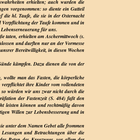
wahrheiten erhielten; auch wurden die
ngen vorgenommen: so diente ein Gutteil
die hl. Taufe, die sie in der Osternacht
nd Verpflichtung der Taufe kommen und in
nd Lebenserneuerung für uns.
ße taten, erhielten am Aschermittwoch (s.
chlossen und durften nur an der Vormesse
nsrer Bereitwilligkeit, in diesen Wochen
Sünde kämpfen. Dazu dienen die von der
, wollte man das Fasten, die körperliche
e verpflichtet ihre Kinder vom vollendeten
, so würden wir uns zwar nicht durch die
äfation der Fastenzeit (S. 484) faßt den
cht leisten können und rechtmäßig davon
ichtigen Willen zur Lebensbesserung und in
 sie unter dem Namen Gebet alle frommen
e Lesungen und Betrachtungen über die
 das Beten des Kreuzwegs, vor allem der