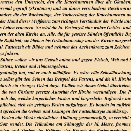
rmesse den Unterricht, den die Katechumenen über die Glaubens
remal geprüft (Skrutinien) und an ihnen verschiedene Beschwöru
esonders die der Wochentage, der Vorbereitung der Katechumenen auf 
 an der Hand dieser Meßfeiern zum richtigen Verständnis der Würde u
hes Leben erneuern. So wird die hl. Fastenzeit eine wahre Geistes- u
n der alten Kirche an. Alle, die für gewisse Sünden öffentliche Bu
e Bußkleid; sie blieben bis Gründonnerstag aus der Kirche ausges
hl. Fastenzeit als Büßer und nehmen das Aschenkreuz zum Zeichen u
zu führen.
 Sühne wollen wir uns Gewalt antun und gegen Fleisch, Welt und 
Fastens, Betens und Almosengebens.
esündigt hat, soll er auch mitbüßen. Es wäre eitle Selbsttäuschung
s selbst gibt den Seinen das Beispiel des Fastens, und die hl. Kirch
urch ein strenges Gebot dazu. Wollten wir dieses Gebot übertreten
die von Christus gesetzte Autorität der Kirche versündigen. Die Pr
uch die, welche körperliches Fasten und körperliche Bußwerke ni
erpflichtet, sich ein geistiges Fasten aufzulegen. Es besteht im aufr
t sprechen die Gebete und Lesungen der Fastenliturgie unablässig.
Fasten alle Werke christlicher Abtötung zusammenfaßt, so versteht
 Gott wendet. Die Teilnahme am Sühnopfer der hl. Messe, fromm
eiden und Sterben des Erlösers, der Besuch der Fastenpredigten,