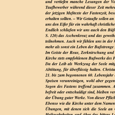
und vertiefen manche Lesungen der Vo
Taufbewerber während dieser Zeit mehre
der jetzigen Meßtexte der Fastenzeit, b
erhalten sollten. – Wir Getaufte sollen
uns den Eifer für ein wahrhaft christlic
Endlich schließen wir uns auch den Büßer
S. 120) das Aschenkreuz und das geweiht
teilnehmen. Auch wir fühlen uns in der 
mehr als sonst ein Leben der Bußstrenge 
Im Geiste der Reue, Zerknirschung und
Kirche stets empfohlenen Bußwerke des 
Da der Leib als Werkzeug der Seele mitg
Abtötung, für überflüssig halten. Christu
21. bis zum begonnenen 60. Lebensjahr d
Speisen verunreinigen, wohl aber gegen 
Segen des Fastens treffend zusammen. A
befreit oder entschuldigt sind, bleiben v
der Übung guter Werke. Von dieser Pflich
Ebenso wie die Kirche unter dem Namen 
Übungen, mit denen sich die Seele an
Heilswahrheiten und über das bittere L