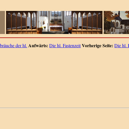
Aufwärts:
Vorherige Seite:
bräuche der hl.
Die hl. Fastenzeit
Die hl. 