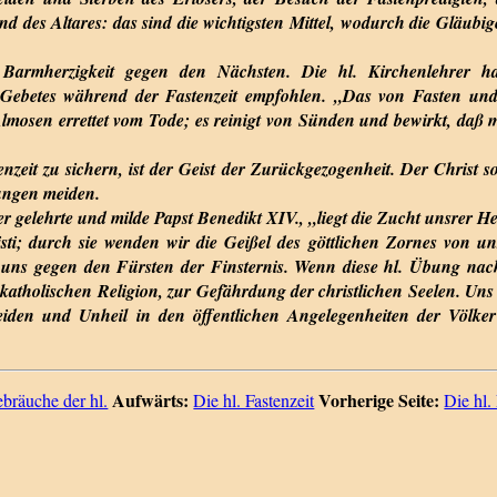
 des Altares: das sind die wichtigsten Mittel, wodurch die Gläub
armherzigkeit gegen den Nächsten. Die hl. Kirchenlehrer ha
Gebetes während der Fastenzeit empfohlen. „Das von Fasten und A
lmosen errettet vom Tode; es reinigt von Sünden und bewirkt, daß
nzeit zu sichern, ist der Geist der Zurückgezogenheit. Der Christ so
ungen meiden.
r gelehrte und milde Papst Benedikt XIV., „liegt die Zucht unsrer H
ti; durch sie wenden wir die Geißel des göttlichen Zornes von u
r uns gegen den Fürsten der Finsternis. Wenn diese hl. Übung nach
katholischen Religion, zur Gefährdung der christlichen Seelen. Uns
eiden und Unheil in den öffentlichen Angelegenheiten der Völke
Aufwärts:
Vorherige Seite:
ebräuche der hl.
Die hl. Fastenzeit
Die hl.