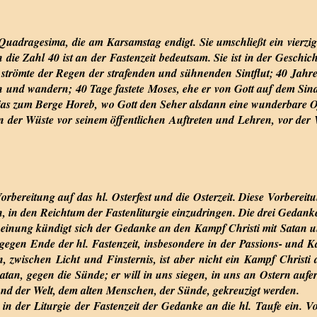
Quadragesima, die am Karsamstag endigt. Sie umschließt ein vierzi
 die Zahl 40 ist an der Fastenzeit bedeutsam. Sie ist in der Gesch
trömte der Regen der strafenden und sühnenden Sintflut; 40 Jahre
 und wandern; 40 Tage fastete Moses, ehe er von Gott auf dem Sinai
lias zum Berge Horeb, wo Gott den Seher alsdann eine wunderbare O
 in der Wüste vor seinem öffentlichen Auftreten und Lehren, vor de
 Vorbereitung auf das hl. Osterfest und die Osterzeit. Diese Vorbere
, in den Reichtum der Fastenliturgie einzudringen. Die drei Gedank
inung kündigt sich der Gedanke an den Kampf Christi mit Satan u
er gegen Ende der hl. Fastenzeit, insbesondere in der Passions- un
 zwischen Licht und Finsternis, ist aber nicht ein Kampf Christi 
 Satan, gegen die Sünde; er will in uns siegen, in uns an Ostern auf
und der Welt, dem alten Menschen, der Sünde, gekreuzigt werden.
in der Liturgie der Fastenzeit der Gedanke an die hl. Taufe ein. 