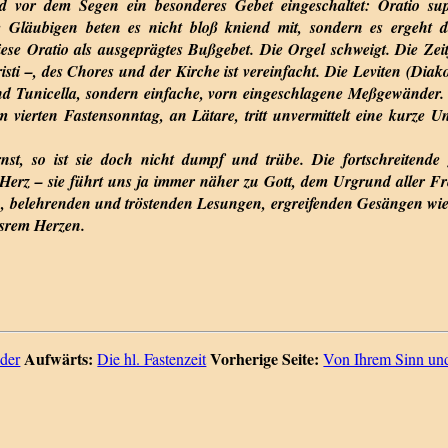
 vor dem Segen ein besonderes Gebet eingeschaltet: Oratio su
e Gläubigen beten es nicht bloß kniend mit, sondern es ergeht 
ese Oratio als ausgeprägtes Bußgebet. Die Orgel schweigt. Die Zeitf
isti –, des Chores und der Kirche ist vereinfacht. Die Leviten (D
nd Tunicella, sondern einfache, vorn eingeschlagene Meßgewänder
vierten Fastensonntag, an Lätare, tritt unvermittelt eine kurze Un
st, so ist sie doch nicht dumpf und trübe. Die fortschreitende 
erz – sie führt uns ja immer näher zu Gott, dem Urgrund aller Fre
en, belehrenden und tröstenden Lesungen, ergreifenden Gesängen wie
nsrem Herzen.
Aufwärts:
Vorherige Seite:
 der
Die hl. Fastenzeit
Von Ihrem Sinn un