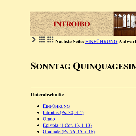
INTROIBO
Nächste Seite:
Aufwärt
EINFÜHRUNG
S
Q
ONNTAG
UINQUAGESI
Unterabschnitte
E
INFÜHRUNG
Introitus (Ps. 30, 3-4)
Oratio
Epistola (1 Cor. 13, 1-13)
Graduale (Ps. 76, 15 u. 16)