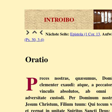
INTROIBO
Nächste Seite:
Aufwä
Epistola (1 Cor. 13,
(Ps. 30, 3-4)
Oratio
P
reces nostras, quæsumus, Domi
clementer exaudi: atque, a peccat
vinculis absolutos, ab omni 
adversitate custodi. Per Dominum nost
Jesum Christum, Filium tuum: Qui tecum v
et regnat in unitate Spiritus Sancti Deus: