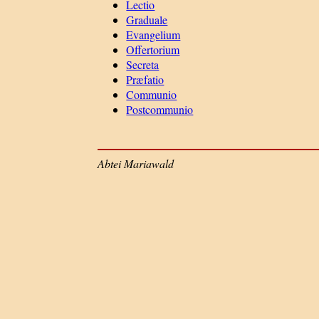
Lectio
Graduale
Evangelium
Offertorium
Secreta
Præfatio
Communio
Postcommunio
Abtei Mariawald