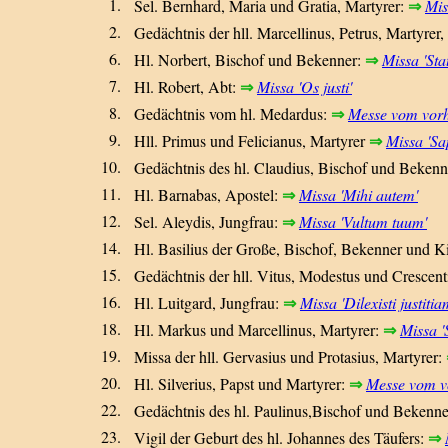
1.
⇒
Sel. Bernhard, Maria und Gratia, Martyrer:
Mis
2.
Gedächtnis der hll. Marcellinus, Petrus, Martyre
6.
⇒
Hl. Norbert, Bischof und Bekenner:
Missa 'Stat
7.
⇒
Hl. Robert, Abt:
Missa 'Os justi'
8.
⇒
Gedächtnis vom hl. Medardus:
Messe vom vor
9.
⇒
Hll. Primus und Felicianus, Martyrer
Missa 'Sa
10.
Gedächtnis des hl. Claudius, Bischof und Bekenn
11.
⇒
Hl. Barnabas, Apostel:
Missa 'Mihi autem'
12.
⇒
Sel. Aleydis, Jungfrau:
Missa 'Vultum tuum'
14.
Hl. Basilius der Große, Bischof, Bekenner und K
15.
Gedächtnis der hll. Vitus, Modestus und Crescent
16.
⇒
Hl. Luitgard, Jungfrau:
Missa 'Dilexisti justitia
18.
⇒
Hl. Markus und Marcellinus, Martyrer:
Missa '
19.
Missa der hll. Gervasius und Protasius, Martyrer:
20.
⇒
Hl. Silverius, Papst und Martyrer:
Messe vom v
22.
Gedächtnis des hl. Paulinus,Bischof und Bekenn
23.
⇒
Vigil der Geburt des hl. Johannes des Täufers: