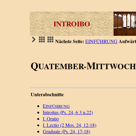
INTROIBO
Nächste Seite:
Aufwärt
EINFÜHRUNG
Q
M
UATEMBER-
ITTWOCH
Unterabschnitte
E
INFÜHRUNG
Introitus (Ps. 24, 6 3 u.22)
I. Oratio
I. Lectio (2 Mos. 24, 12-18)
Graduale (Ps. 24, 17-18)