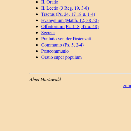
II. Oratio
II. Lectio (3 Reg. 19, 3-8)
Tractus (Ps. 24, 17 18 u. 1-4)
Evangelium (Matth. 12, 38-50)
Offertorium (Ps. 118, 47 u. 48)
Secreta
Præfatio von der Fastenzeit
Communio (Ps. 5, 2-4)
Postcommunio
Oratio super populum
Abtei Mariawald
zum