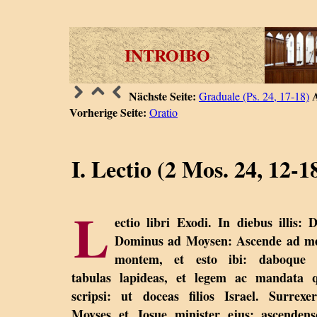
INTROIBO
Nächste Seite:
Graduale (Ps. 24, 17-18)
Vorherige Seite:
Oratio
I. Lectio (2 Mos. 24, 12-1
L
ectio libri Exodi. In diebus illis: D
Dominus ad Moysen: Ascende ad me
montem, et esto ibi: daboque t
tabulas lapideas, et legem ac mandata 
scripsi: ut doceas filios Israel. Surrexe
Moyses et Josue minister ejus: ascenden