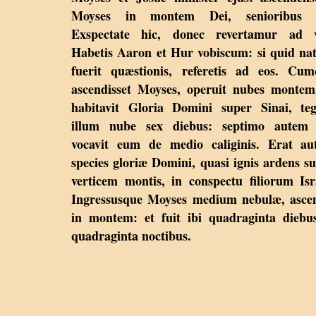
Moyses in montem Dei, senioribus a
Exspectate hic, donec revertamur ad v
Habetis Aaron et Hur vobiscum: si quid n
fuerit quæstionis, referetis ad eos. Cu
ascendisset Moyses, operuit nubes montem
habitavit Gloria Domini super Sinai, te
illum nube sex diebus: septimo autem 
vocavit eum de medio caliginis. Erat au
species gloriæ Domini, quasi ignis ardens s
verticem montis, in conspectu filiorum Isr
Ingressusque Moyses medium nebulæ, asce
in montem: et fuit ibi quadraginta diebu
quadraginta noctibus.