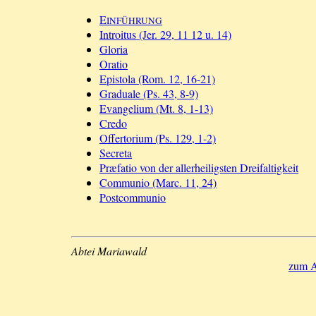
E
INFÜHRUNG
Introitus (Jer. 29, 11 12 u. 14)
Gloria
Oratio
Epistola (Rom. 12, 16-21)
Graduale (Ps. 43, 8-9)
Evangelium (Mt. 8, 1-13)
Credo
Offertorium (Ps. 129, 1-2)
Secreta
Præfatio von der allerheiligsten Dreifaltigkeit
Communio (Marc. 11, 24)
Postcommunio
Abtei Mariawald
zum A