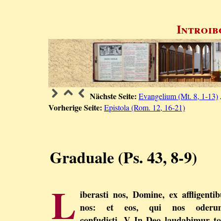
Introib
Nächste Seite:
Evangelium (Mt. 8, 1-13)
Vorherige Seite:
Epistola (Rom. 12, 16-21)
Graduale (Ps. 43, 8-9)
L
iberasti nos, Domine, ex affligentib
nos: et eos, qui nos oderun
confudisti. V In Deo laudabimur to