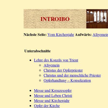
INTROIBO
Nächste Seite:
Aufwärts:
Vom Kirchenjahr
Allgemein
Unterabschnitte
Lehre des Konzils von Trient
Allgemein
Christus der Opferpriester
Christus und der menschliche Priester
Opferhandlung – Konsekration
Messe und Kreuzesopfer
Messe und Leben Christi
Messe und Kirchenjahr
Opfer der Kirche