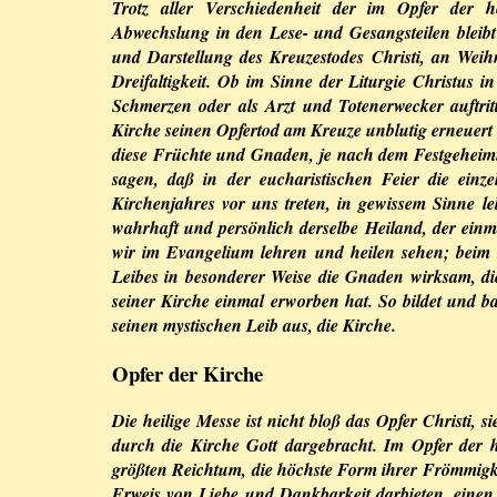
Trotz aller Verschiedenheit der im Opfer der he
Abwechslung in den Lese- und Gesangsteilen bleib
und Darstellung des Kreuzestodes Christi, an Weih
Dreifaltigkeit. Ob im Sinne der Liturgie Christus 
Schmerzen oder als Arzt und Totenerwecker auftritt
Kirche seinen Opfertod am Kreuze unblutig erneuert
diese Früchte und Gnaden, je nach dem Festgeheim
sagen, daß in der eucharistischen Feier die einz
Kirchenjahres vor uns treten, in gewissem Sinne l
wahrhaft und persönlich derselbe Heiland, der einma
wir im Evangelium lehren und heilen sehen; beim 
Leibes in besonderer Weise die Gnaden wirksam, di
seiner Kirche einmal erworben hat. So bildet und b
seinen mystischen Leib aus, die Kirche.
Opfer der Kirche
Die heilige Messe ist nicht bloß das Opfer Christi, s
durch die Kirche Gott dargebracht. Im Opfer der he
größten Reichtum, die höchste Form ihrer Frömmigke
Erweis von Liebe und Dankbarkeit darbieten, einen