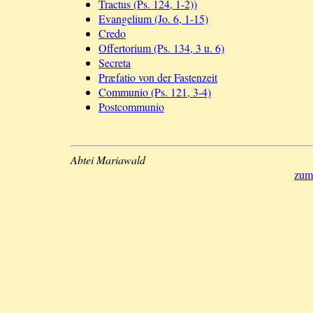
Tractus (Ps. 124, 1-2))
Evangelium (Jo. 6, 1-15)
Credo
Offertorium (Ps. 134, 3 u. 6)
Secreta
Præfatio von der Fastenzeit
Communio (Ps. 121, 3-4)
Postcommunio
Abtei Mariawald
zum