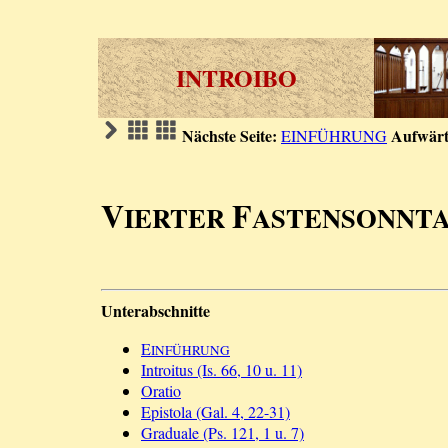
INTROIBO
Nächste Seite:
Aufwärt
EINFÜHRUNG
V
F
IERTER
ASTENSONNTA
Unterabschnitte
E
INFÜHRUNG
Introitus (Is. 66, 10 u. 11)
Oratio
Epistola (Gal. 4, 22-31)
Graduale (Ps. 121, 1 u. 7)