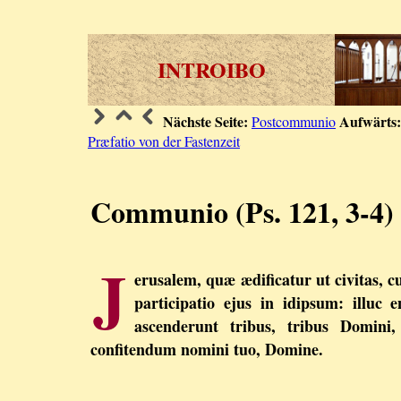
INTROIBO
Nächste Seite:
Aufwärts:
Postcommunio
Præfatio von der Fastenzeit
Communio (Ps. 121, 3-4)
J
erusalem, quæ ædificatur ut civitas, c
participatio ejus in idipsum: illuc 
ascenderunt tribus, tribus Domini
confitendum nomini tuo, Domine.