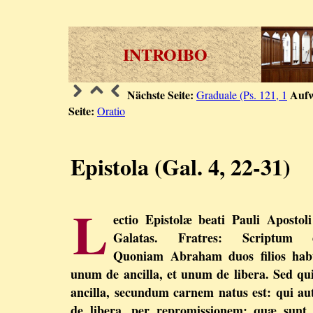
INTROIBO
Nächste Seite:
Aufw
Graduale (Ps. 121, 1
Seite:
Oratio
Epistola (Gal. 4, 22-31)
L
ectio Epistolæ beati Pauli Apostol
Galatas. Fratres: Scriptum e
Quoniam Abraham duos filios habu
unum de ancilla, et unum de libera. Sed qu
ancilla, secundum carnem natus est: qui a
de libera, per repromissionem: quæ sunt