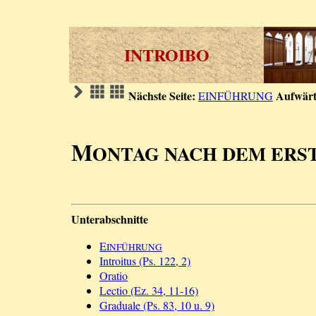
INTROIBO
Nächste Seite:
Aufwärt
EINFÜHRUNG
M
ONTAG NACH DEM ERS
Unterabschnitte
E
INFÜHRUNG
Introitus (Ps. 122, 2)
Oratio
Lectio (Ez. 34, 11-16)
Graduale (Ps. 83, 10 u. 9)