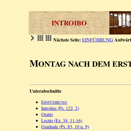
INTROIBO
Nächste Seite:
Aufwärt
EINFÜHRUNG
M
ONTAG NACH DEM ERS
Unterabschnitte
E
INFÜHRUNG
Introitus (Ps. 122, 2)
Oratio
Lectio (Ez. 34, 11-16)
Graduale (Ps. 83, 10 u. 9)