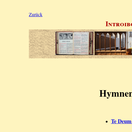
Zurück
Introib
Hymne
Te Deum