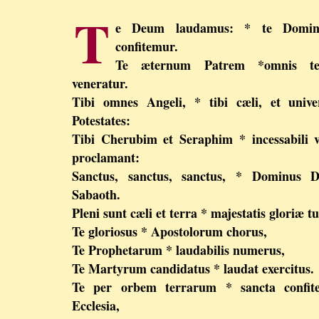
T
e Deum laudamus: * te Domi
confitemur.
Te æternum Patrem *omnis te
veneratur.
Tibi omnes Angeli, * tibi cæli, et univ
Potestates:
Tibi Cherubim et Seraphim * incessabili 
proclamant:
Sanctus, sanctus, sanctus, * Dominus D
Sabaoth.
Pleni sunt cæli et terra * majestatis gloriæ t
Te gloriosus * Apostolorum chorus,
Te Prophetarum * laudabilis numerus,
Te Martyrum candidatus * laudat exercitus.
Te per orbem terrarum * sancta confite
Ecclesia,