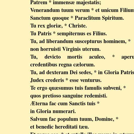
Patrem * immensæ majestatis;
Venerandum tuum verum * et unicum Filiu
Sanctum quoque * Paraclitum Spiritum.
Tu rex gloriæ, * Christe.
Tu Patris * sempiternus es Filius.
Tu, ad liberandum suscepturus hominem, *
non horruisti Virginis uterum.
Tu, devicto mortis aculeo, * aperui
credentibus regna cælorum.
Tu, ad dexteram Dei sedes, * in Gloria Patris
Judex crederis * esse venturus.
Te ergo quæsumus tuis famulis subveni, *
quos pretioso sanguine redemisti.
Æterna fac cum Sanctis tuis *
in Gloria numerari.
Salvum fac populum tuum, Domine, *
et benedic hereditati tæu.