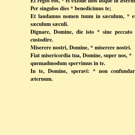
Et regos eos, * et extolle illos usque in æter
Per singulos dies * benedicimus te;
Et laudamus nomen tuum in sæculum, * et
sæculum sæculi.
Dignare, Domine, die isto * sine peccato
custodire.
Miserere nostri, Domine, * miserere nostri.
Fiat misericordia tua, Domine, super nos, *
quemadmodum spervimus in te.
In te, Domine, speravi: * non confundar
æternum.