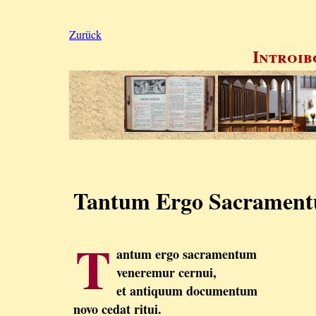
Zurück
Introib
Tantum Ergo Sacramen
T
antum ergo sacramentum
veneremur cernui,
et antiquum documentum
novo cedat ritui.