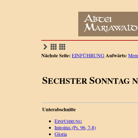
Nächste Seite:
Aufwärts:
EINFÜHRUNG
Men
S
S
ECHSTER
ONNTAG 
Unterabschnitte
E
INFÜHRUNG
Introitus (Ps. 96, 7-8)
Gloria