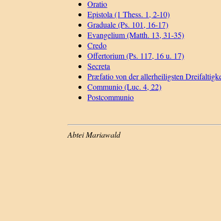
Oratio
Epistola (1 Thess. 1, 2-10)
Graduale (Ps. 101, 16-17)
Evangelium (Matth. 13, 31-35)
Credo
Offertorium (Ps. 117, 16 u. 17)
Secreta
Præfatio von der allerheiligsten Dreifaltigke
Communio (Luc. 4, 22)
Postcommunio
Abtei Mariawald