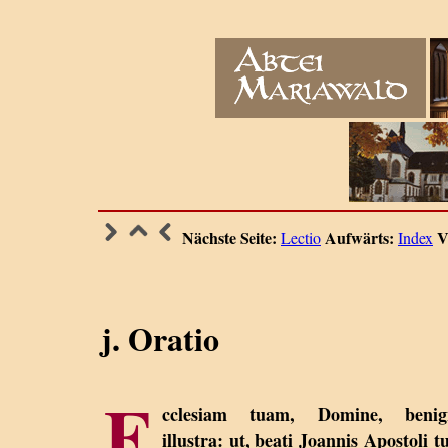
Nächste Seite:
Aufwärts:
V
Lectio
Index
j. Oratio
E
cclesiam tuam, Domine, benig
illustra: ut, beati Joannis Apostoli tu