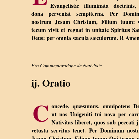
Evangelistæ illuminata doctrinis
dona perveniat sempiterna. Per Domi
nostrum Jesum Christum, Filium tuum: 
tecum vivit et regnat in unitate Spiritus Sa
Deus: per omnia sæcula sæculorum. R Amen
Pro Commemoratione de Nativitate
ij. Oratio
C
oncede, quæsumus, omnipotens De
ut nos Unigeniti tui nova per ca
Nativitas liberet, quos sub peccati 
vetusta servitus tenet. Per Dominum nos
Jesum Christum, Filium tuum: Qui tecum v