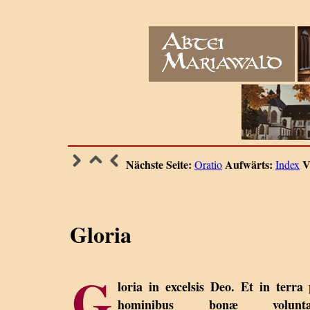
Nächste Seite:
Aufwärts:
V
Oratio
Index
Gloria
G
loria in excelsis Deo. Et in terra
hominibus bonæ voluntat