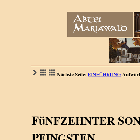
Nächste Seite:
Aufwärt
EINFÜHRUNG
Fü
S
NFZEHNTER
ON
P
FINGSTEN