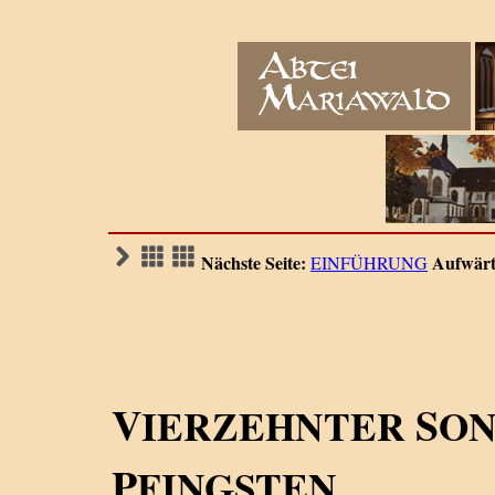
Nächste Seite:
Aufwärt
EINFÜHRUNG
V
S
IERZEHNTER
ON
P
FINGSTEN