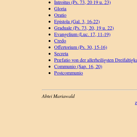
Introitus (Ps. 73, 20 19 u. 23)
Gloria
Oratio
Epistola (Gal. 3, 16-22)
Graduale (Ps. 73, 20, 19 u. 22)
Evangelium (Luc. 17, 11-19)
Credo
Offertorium (Ps. 30, 15-16)
Secreta
Præfatio von der allerheiligsten Dreifaltigke
Communio (Sap. 16, 20)
Postcommunio
Abtei Mariawald