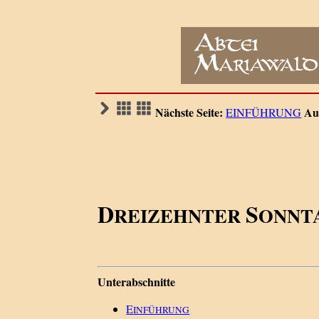
Nächste Seite:
Au
EINFÜHRUNG
D
S
REIZEHNTER
ONNT
Unterabschnitte
E
INFÜHRUNG