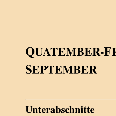
Q
F
UATEMBER-
S
EPTEMBER
Unterabschnitte