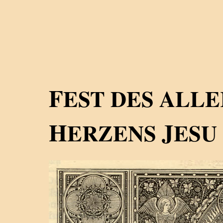
F
EST DES ALL
H
J
ERZENS
ESU