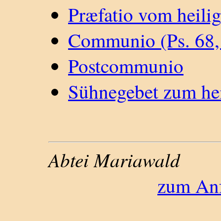
Præfatio vom heili
Communio (Ps. 68,
Postcommunio
Sühnegebet zum hei
Abtei Mariawald
zum Anf