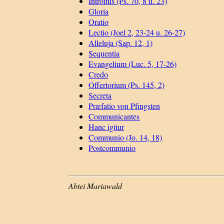
Introitus (Ps. 70, 8 u. 23)
Gloria
Oratio
Lectio (Joel 2, 23-24 u. 26-27)
Alleluja (Sap. 12, 1)
Sequentia
Evangelium (Luc. 5, 17-26)
Credo
Offertorium (Ps. 145, 2)
Secreta
Præfatio von Pfingsten
Communicantes
Hanc igitur
Communio (Jo. 14, 18)
Postcommunio
Abtei Mariawald