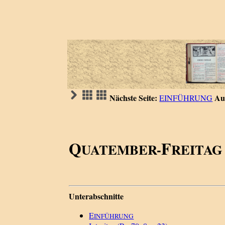
Nächste Seite:
Au
EINFÜHRUNG
Q
F
UATEMBER-
REITAG
Unterabschnitte
E
INFÜHRUNG