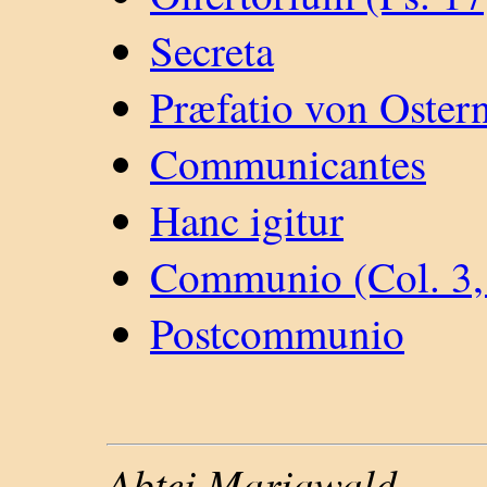
Secreta
Præfatio von Oster
Communicantes
Hanc igitur
Communio (Col. 3, 
Postcommunio
Abtei Mariawald