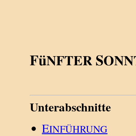
Fü
S
NFTER
ONN
Unterabschnitte
E
INFÜHRUNG