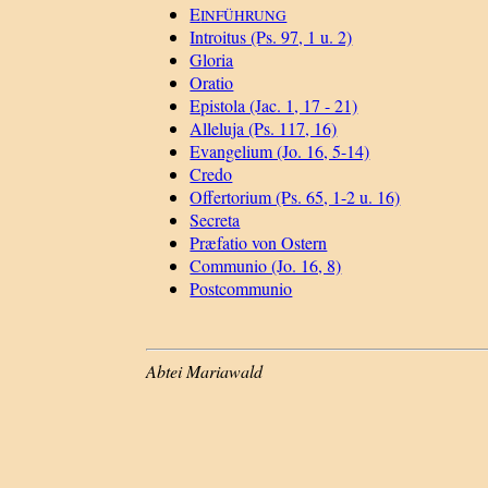
E
INFÜHRUNG
Introitus (Ps. 97, 1 u. 2)
Gloria
Oratio
Epistola (Jac. 1, 17 - 21)
Alleluja (Ps. 117, 16)
Evangelium (Jo. 16, 5-14)
Credo
Offertorium (Ps. 65, 1-2 u. 16)
Secreta
Præfatio von Ostern
Communio (Jo. 16, 8)
Postcommunio
Abtei Mariawald