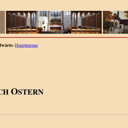
fwärts:
Hauptmenue
O
ACH
STERN