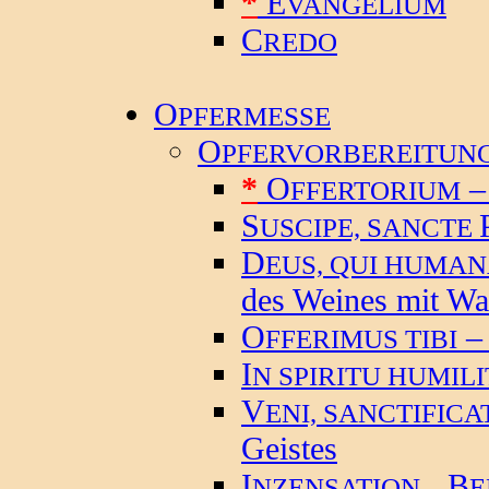
*
E
VANGELIUM
C
REDO
O
PFERMESSE
O
PFERVORBEREITUNG
*
O
–
FFERTORIUM
S
USCIPE, SANCTE
D
EUS, QUI HUMA
des Weines mit Wa
O
– 
FFERIMUS TIBI
I
N SPIRITU HUMILI
V
ENI, SANCTIFIC
Geistes
I
B
NZENSATION –
E