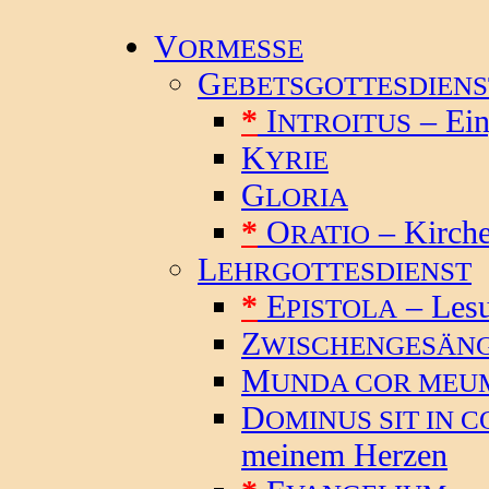
V
ORMESSE
G
EBETSGOTTESDIENS
*
I
– Ein
NTROITUS
K
YRIE
G
LORIA
*
O
– Kirch
RATIO
L
EHRGOTTESDIENST
*
E
– Les
PISTOLA
Z
WISCHENGESÄN
M
UNDA COR MEU
D
OMINUS SIT IN 
meinem Herzen