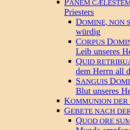
P
ANEM CÆLESTEM
Priesters
D
OMINE, NON 
würdig
C
D
ORPUS
OMI
Leib unseres He
Q
UID RETRIB
dem Herrn all d
S
D
ANGUIS
OMI
Blut unseres He
K
OMMUNION DER
G
EBETE NACH DE
Q
UOD ORE SU