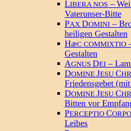
L
– Weit
IBERA NOS
Vaterunser-Bitte
P
D
– Bro
AX
OMINI
heiligen Gestalten
Hæ
–
C COMMIXTIO
Gestalten
A
D
– Lam
GNUS
EI
D
J
C
OMINE
ESU
HR
Friedensgebet (mit
D
J
C
OMINE
ESU
HR
Bitten vor Empfa
P
C
ERCEPTIO
ORPO
Leibes