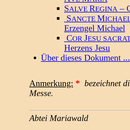
S
R
– G
ALVE
EGINA
S
M
ANCTE
ICHAE
Erzengel Michael
C
J
OR
ESU SACRA
Herzens Jesu
Über dieses Dokument ...
Anmerkung:
*
bezeichnet di
Messe.
Abtei Mariawald