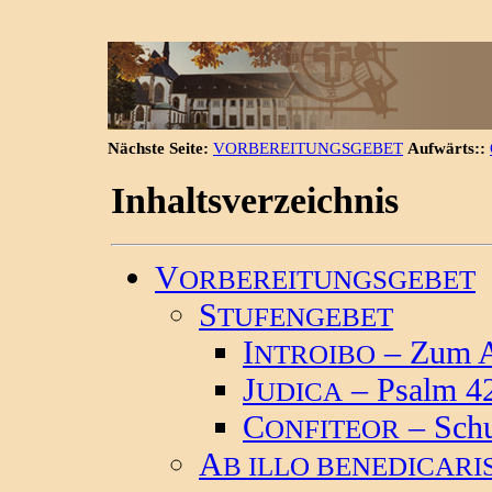
Nächste Seite:
VORBEREITUNGSGEBET
Aufwärts::
Inhaltsverzeichnis
V
ORBEREITUNGSGEBET
S
TUFENGEBET
I
– Zum Al
NTROIBO
J
– Psalm 42
UDICA
C
– Schu
ONFITEOR
A
B ILLO BENEDICARI