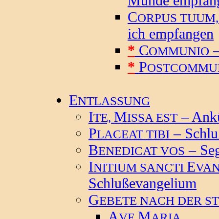
Munde empfan
C
ORPUS TUUM
ich empfangen
*
C
–
OMMUNIO
*
P
OSTCOMMU
E
NTLASSUNG
I
M
– Ankü
TE,
ISSA EST
P
– Schlu
LACEAT TIBI
B
– Se
ENEDICAT VOS
I
E
NITIUM SANCTI
VAN
Schlußevangelium
G
EBETE NACH DER ST
A
M
VE
ARIA