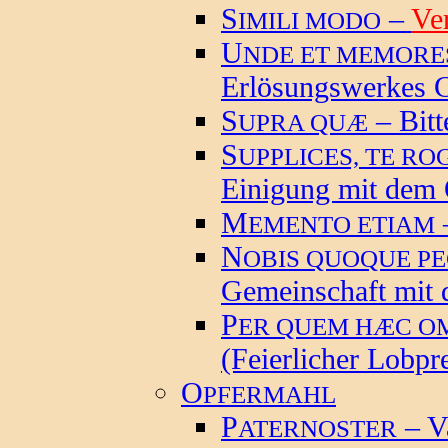
S
–
Ve
IMILI MODO
U
NDE ET MEMORE
Erlösungswerkes C
S
– Bit
UPRA QUÆ
S
UPPLICES, TE R
Einigung mit dem 
M
–
EMENTO ETIAM
N
OBIS QUOQUE P
Gemeinschaft mit 
P
ER QUEM HÆC O
(Feierlicher Lobpr
O
PFERMAHL
P
– V
ATERNOSTER