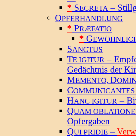
*
S
– Still
ECRETA
O
PFERHANDLUNG
*
P
RÆFATIO
*
G
EWÖHNLIC
S
ANCTUS
T
– Empfe
E IGITUR
Gedächtnis der Ki
M
D
EMENTO,
OMI
C
OMMUNICANTES
H
– Bi
ANC IGITUR
Q
UAM OBLATION
Opfergaben
Q
–
Verw
UI PRIDIE