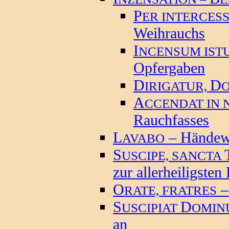
P
ER INTERCES
Weihrauchs
I
NCENSUM IST
Opfergaben
D
D
IRIGATUR,
A
CCENDAT IN 
Rauchfasses
L
– Hände
AVABO
S
USCIPE, SANCTA
zur allerheiligsten 
O
–
RATE, FRATRES
S
D
USCIPIAT
OMIN
an