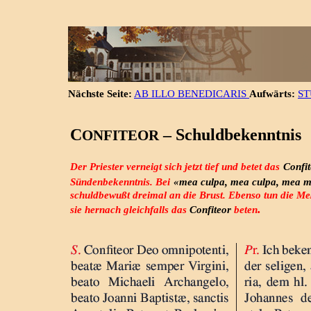
Nächste Seite:
AB ILLO BENEDICARIS
Aufwärts:
ST
C
– Schuldbekenntnis
ONFITEOR
Der Priester verneigt sich jetzt tief und betet das
Confit
Sündenbekenntnis. Bei
«mea culpa, mea culpa, mea 
schuldbewußt dreimal an die Brust. Ebenso tun die M
.
sie hernach gleichfalls das
Confiteor
beten