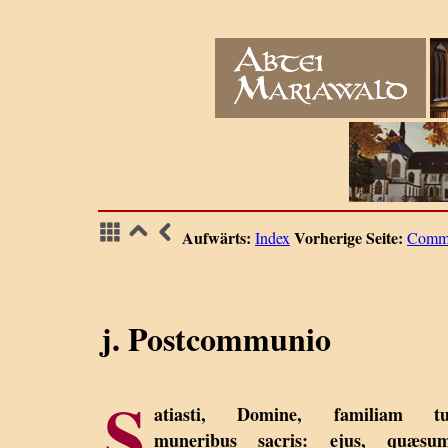
Aufwärts:
Vorherige Seite:
Index
Comm
j. Postcommunio
S
atiasti, Domine, familiam t
muneribus sacris: ejus, quæsum