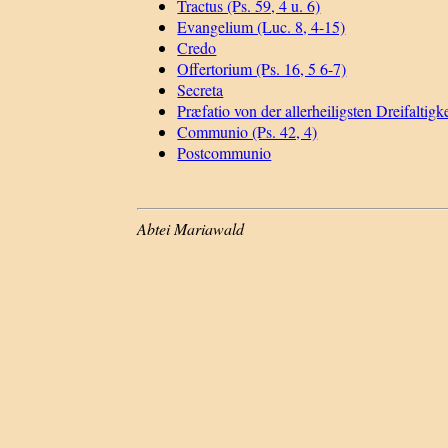
Tractus (Ps. 59, 4 u. 6)
Evangelium (Luc. 8, 4-15)
Credo
Offertorium (Ps. 16, 5 6-7)
Secreta
Præfatio von der allerheiligsten Dreifaltigke
Communio (Ps. 42, 4)
Postcommunio
Abtei Mariawald