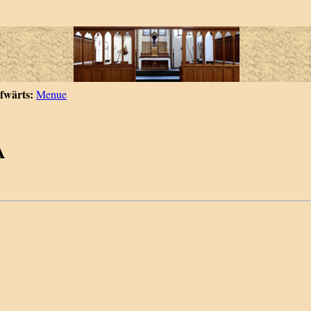
fwärts:
Menue
A