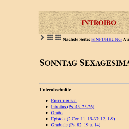
INTROIBO
Nächste Seite:
Au
EINFÜHRUNG
S
S
ONNTAG
EXAGESIM
Unterabschnitte
E
INFÜHRUNG
Introitus (Ps. 43, 23-26)
Oratio
Epistola (2 Cor. 11, 19-33; 12, 1-9)
Graduale (Ps. 82, 19 u. 14)