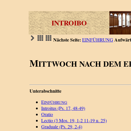
INTROIBO
Nächste Seite:
Aufwärt
EINFÜHRUNG
M
ITTWOCH NACH DEM E
Unterabschnitte
E
INFÜHRUNG
Introitus (Ps. 17, 48-49)
Oratio
Lectio (3 Mos. 19, 1-2 11-19 u. 25)
Graduale (Ps. 29, 2-4)