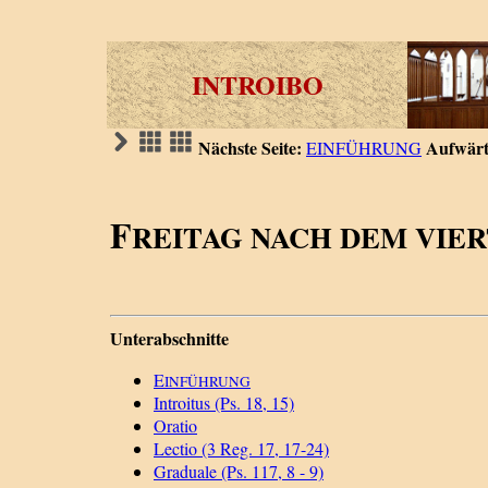
INTROIBO
Nächste Seite:
Aufwärt
EINFÜHRUNG
F
REITAG NACH DEM VIE
Unterabschnitte
E
INFÜHRUNG
Introitus (Ps. 18, 15)
Oratio
Lectio (3 Reg. 17, 17-24)
Graduale (Ps. 117, 8 - 9)