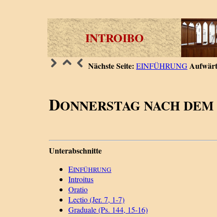
INTROIBO
Nächste Seite:
Aufwärt
EINFÜHRUNG
D
ONNERSTAG NACH DEM
Unterabschnitte
E
INFÜHRUNG
Introitus
Oratio
Lectio (Jer. 7, 1-7)
Graduale (Ps. 144, 15-16)