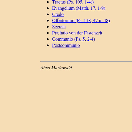
Tractus (Ps. 105, 1-4))
Evangelium (Matth. 17, 1-9)
Credo
Offertorium (Ps. 118, 47 u. 48)
Secreta
Præfatio von der Fastenzeit
Communio (Ps. 5, 2-4)
Postcommunio
Abtei Mariawald