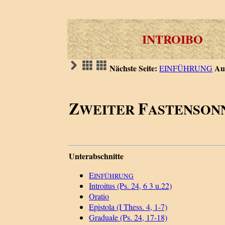
INTROIBO
Nächste Seite:
Au
EINFÜHRUNG
Z
F
WEITER
ASTENSON
Unterabschnitte
E
INFÜHRUNG
Introitus (Ps. 24, 6 3 u.22)
Oratio
Epistola (I Thess. 4, 1-7)
Graduale (Ps. 24, 17-18)