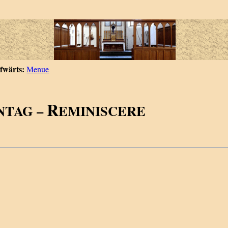
fwärts:
Menue
R
NTAG –
EMINISCERE