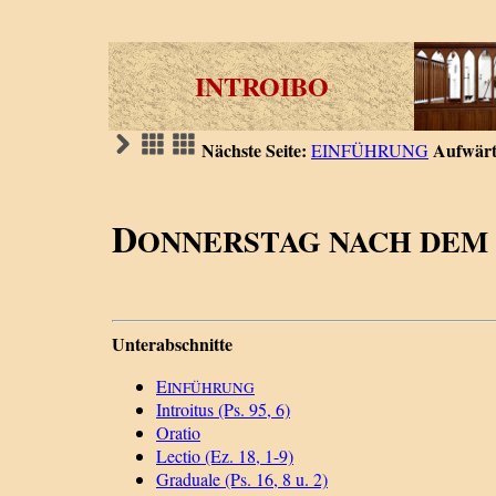
INTROIBO
Nächste Seite:
Aufwärt
EINFÜHRUNG
D
ONNERSTAG NACH DEM
Unterabschnitte
E
INFÜHRUNG
Introitus (Ps. 95, 6)
Oratio
Lectio (Ez. 18, 1-9)
Graduale (Ps. 16, 8 u. 2)