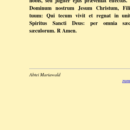
nobis, sed jugiter ejus præveniat effectus.
Dominum nostrum Jesum Christum, Fil
tuum: Qui tecum vivit et regnat in unit
Spiritus Sancti Deus: per omnia sæc
sæculorum. R Amen.
Abtei Mariawald
zum