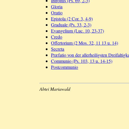
Introitus (Ps. 69, 2-3)
Gloria
Oratio
Epistola (2 Cor. 3, 4-9)
Graduale (Ps. 33, 2-3)
Evangelium (Luc. 10, 23-37)
Credo
Offertorium (2 Mos. 32, 11 13 u. 14)
Secreta
Præfatio von der allerheiligsten Dreifaltigke
Communio (Ps. 103, 13 u. 14-15)
Postcommunio
Abtei Mariawald