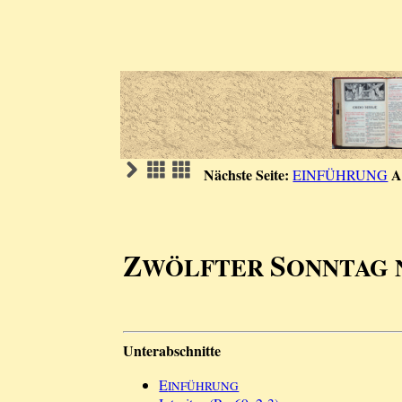
Nächste Seite:
A
EINFÜHRUNG
Z
S
WÖLFTER
ONNTAG
Unterabschnitte
E
INFÜHRUNG