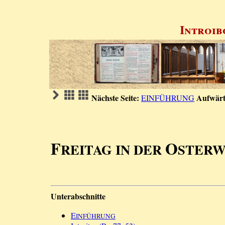
Introib
Nächste Seite:
Aufwärt
EINFÜHRUNG
F
O
REITAG IN DER
STER
Unterabschnitte
E
INFÜHRUNG