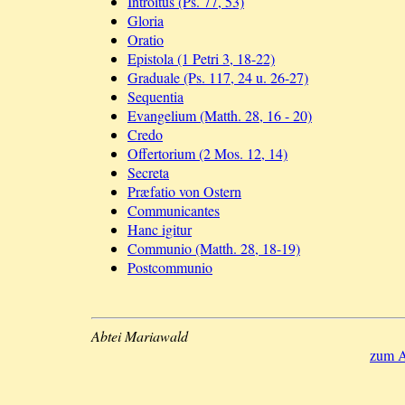
Introitus (Ps. 77, 53)
Gloria
Oratio
Epistola (1 Petri 3, 18-22)
Graduale (Ps. 117, 24 u. 26-27)
Sequentia
Evangelium (Matth. 28, 16 - 20)
Credo
Offertorium (2 Mos. 12, 14)
Secreta
Præfatio von Ostern
Communicantes
Hanc igitur
Communio (Matth. 28, 18-19)
Postcommunio
Abtei Mariawald
zum A